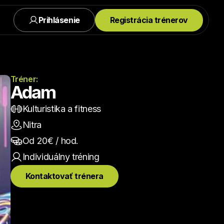
Prihlásenie
Registrácia trénerov
Tréner:
Adam
Kulturistika a fitness
Nitra
Od 
20
€ / hod.
Individuálny
 tréning
Kontaktovať trénera