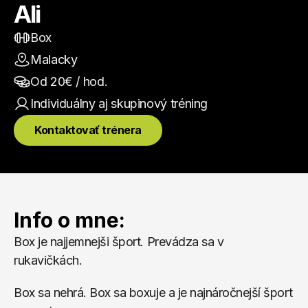
Ali
Box
Malacky
Od 
20
€ / hod.
Individuálny aj skupinový
 tréning
Kontaktovať trénera
Info o mne:
Box je najjemnejši šport. Prevádza sa v 
rukavičkách. 
Box sa nehrá. Box sa boxuje a je najnáročnejší šport 