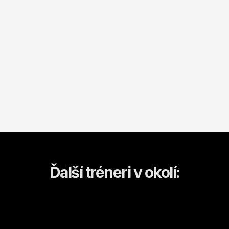
Ďalší tréneri v okolí: