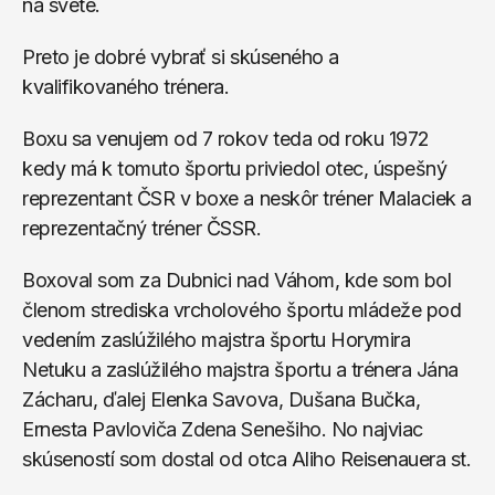
na svete.
Preto je dobré vybrať si skúseného a 
kvalifikovaného trénera.
Boxu sa venujem od 7 rokov teda od roku 1972 
kedy má k tomuto športu priviedol otec, úspešný 
reprezentant ČSR v boxe a neskôr tréner Malaciek a 
reprezentačný tréner ČSSR. 
Boxoval som za Dubnici nad Váhom, kde som bol 
členom strediska vrcholového športu mládeže pod 
vedením zaslúžilého majstra športu Horymira 
Netuku a zaslúžilého majstra športu a trénera Jána 
Zácharu, ďalej Elenka Savova, Dušana Bučka, 
Ernesta Pavloviča Zdena Senešiho. No najviac 
skúseností som dostal od otca Aliho Reisenauera st.