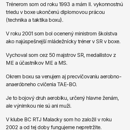
Trénerom som od roku 1993 a mám II. vykonnostnú 
triedu v boxe ukončenú diplomovou prácou 
(technika a taktika boxu).
V roku 2001 som bol ocenený ministrom školstva 
ako najúspešnejší mládežnícky tréner v SR v boxe. 
Vychoval som cez 50 majstrov SR, medailistov z 
ME a účastníkov ME a MS.
Okrem boxu sa venujem aj precvičovaniu aerobno-
anaeróbneho cvičenia TAE-BO. 
Je to bojový druh aerobiku, určený hlavne ženám, 
ale výnimkou nie sú ani muži.
V klube BC RTJ Malacky som ho založil v roku 
2002 a od tej doby fungujeme nepretržite.