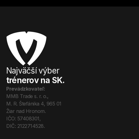
Najväčší výber
trénerov na SK.
Prevádzkovateľ:
MMB Trade s. r. o., 
M. R. Štefánika 4, 965 01 
Žiar nad Hronom. 
IČO: 57408301, 
DIČ: 2122714528.