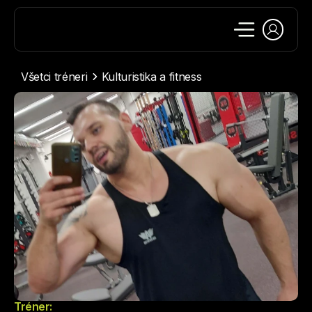
Všetci tréneri
Kulturistika a fitness
Tréner: