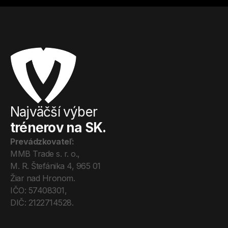
Najväčší výber
trénerov na SK.
Prevádzkovateľ:
MMB Trade s. r. o., 
M. R. Štefánika 4, 965 01 
Žiar nad Hronom. 
IČO: 57408301, 
DIČ: 2122714528.