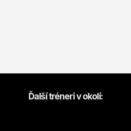
Ďalší tréneri v okolí: