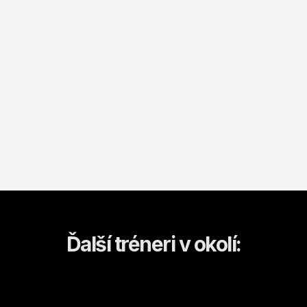
Ďalší tréneri v okolí: