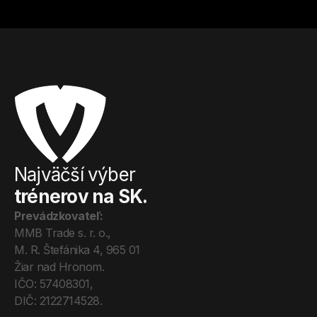
Najväčší výber
trénerov na SK.
Prevádzkovateľ:
MMB Trade s. r. o., 
M. R. Štefánika 4, 965 01 
Žiar nad Hronom. 
IČO: 57408301, 
DIČ: 2122714528.