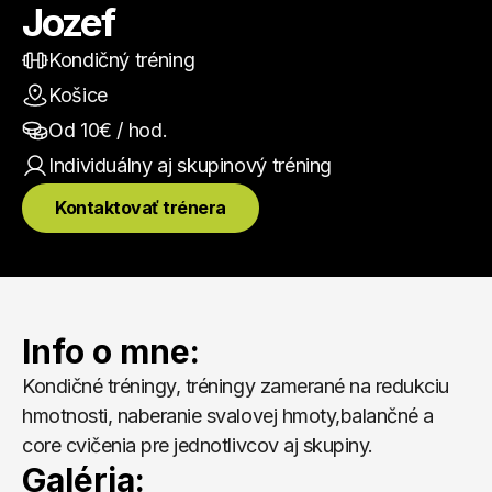
Jozef
Kondičný tréning
Košice
Od 
10
€ / hod.
Individuálny aj skupinový
 tréning
Kontaktovať trénera
Info o mne:
Kondičné tréningy, tréningy zamerané na redukciu 
hmotnosti, naberanie svalovej hmoty,balančné a 
core cvičenia pre jednotlivcov aj skupiny.
Galéria: