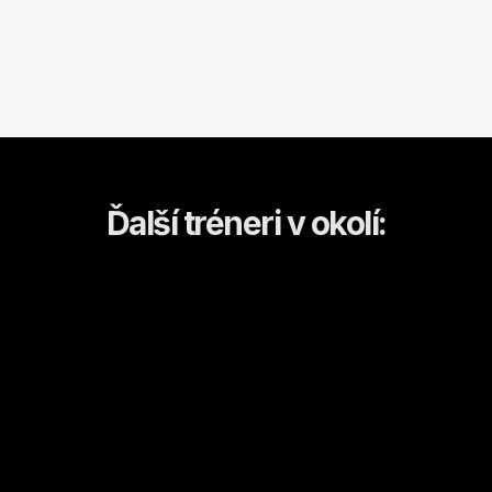
Ďalší tréneri v okolí:
Dominika
Anastasia
Košice
Košice
Kulturistika a fitness
Športový tanec/tanec