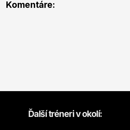
Komentáre:
Ďalší tréneri v okolí: