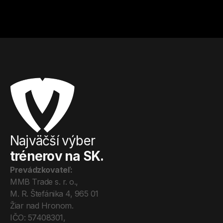
Od
8
€ / hod.
Od
12
€ / hod.
Najväčší výber
trénerov na SK.
Prevádzkovateľ:
MMB Trade s. r. o., 
M. R. Štefánika 4, 965 01 
Žiar nad Hronom. 
IČO: 57408301, 