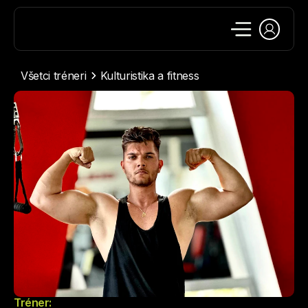
Všetci tréneri
Kulturistika a fitness
Tréner: