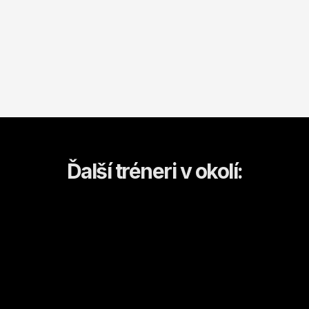
Ďalší tréneri v okolí:
Top tréner