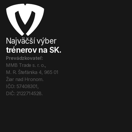
Najväčší výber
trénerov na SK.
Prevádzkovateľ:
MMB Trade s. r. o., 
M. R. Štefánika 4, 965 01 
Žiar nad Hronom. 
IČO: 57408301, 
DIČ: 2122714528.
Úvod
Tréneri
Mega Pro