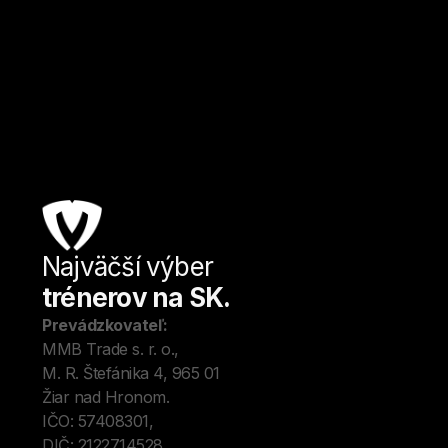
Žiar nad Hronom, Slovensko
Jóga
Od
3
€ / hod.
Najväčší výber
Úv
trénerov na SK.
Tré
Me
Prevádzkovateľ:
O 
MMB Trade s. r. o., 
Kon
M. R. Štefánika 4, 965 01 
Blo
Žiar nad Hronom. 
IČO: 57408301, 
DIČ: 2122714528.