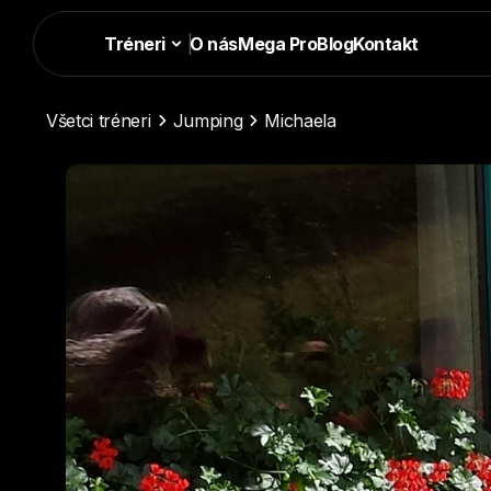
Tréneri
|
O nás
Mega Pro
Blog
Kontakt
Všetci tréneri
Jumping
Michaela