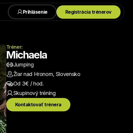
Prihlásenie
Registrácia trénerov
Tréner:
Michaela
Jumping
Žiar nad Hronom, Slovensko
Od 
3
€ / hod.
Skupinový
 tréning
Kontaktovať trénera