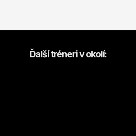
Ďalší tréneri v okolí:
Margaret
Mykhailo
Bratislava
Bratislava
Kulturistika a fitness
Box
Od
27
€ / hod.
Od
25
€ / hod.