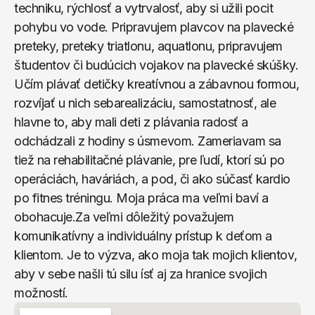
techniku, rýchlosť a vytrvalosť, aby si užili pocit 
pohybu vo vode. Pripravujem plavcov na plavecké 
preteky, preteky triatlonu, aquatlonu, pripravujem 
študentov či budúcich vojakov na plavecké skúšky. 
Učím plávať detičky kreatívnou a zábavnou formou, 
rozvíjať u nich sebarealizáciu, samostatnosť, ale 
hlavne to, aby mali deti z plávania radosť a 
odchádzali z hodiny s úsmevom. Zameriavam sa 
tiež na rehabilitačné plávanie, pre ľudí, ktorí sú po 
operáciách, haváriách, a pod, či ako súčasť kardio 
po fitnes tréningu. Moja práca ma veľmi baví a 
obohacuje.Za veľmi dôležitý považujem 
komunikatívny a individuálny prístup k deťom a 
klientom. Je to výzva, ako moja tak mojich klientov, 
aby v sebe našli tú silu ísť aj za hranice svojich 
možností.