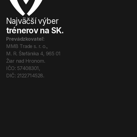
Najväčší výber
trénerov na SK.
Prevádzkovateľ:
MMB Trade s. r. o., 
M. R. Štefánika 4, 965 01 
Žiar nad Hronom. 
IČO: 57408301, 
DIČ: 2122714528.
Úvod
Tréneri
Mega Pro
O nás
Kontakt