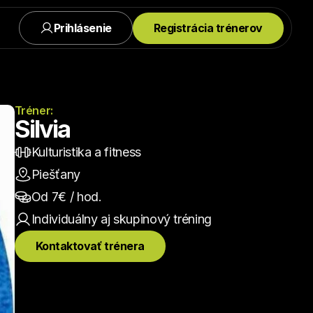
Prihlásenie
Registrácia trénerov
Tréner:
Silvia
Kulturistika a fitness
Piešťany
Od 
7
€ / hod.
Individuálny aj skupinový
 tréning
Kontaktovať trénera