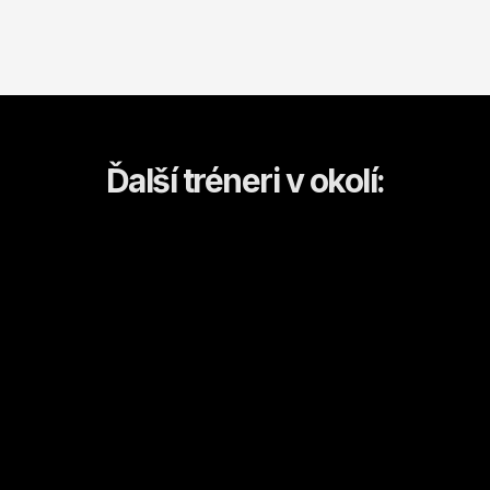
Ďalší tréneri v okolí:
Erika
Ladislav
Michalovce
Michalovce
Kulturistika a fitness
Kondičný tréning
Od
20
€ / hod.
Od
15
€ / hod.