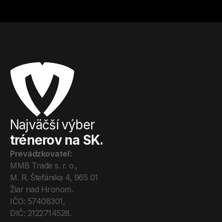
Najväčší výber
trénerov na SK.
Prevádzkovateľ:
MMB Trade s. r. o., 
M. R. Štefánika 4, 965 01 
Žiar nad Hronom. 
IČO: 57408301, 
DIČ: 2122714528.