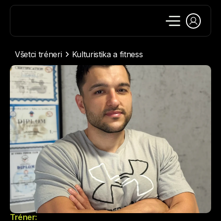
Všetci tréneri
Kulturistika a fitness
Tréner: