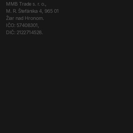
MMB Trade s. r. o., 
M. R. Štefánika 4, 965 01 
Žiar nad Hronom. 
IČO: 57408301, 
DIČ: 2122714528.
Úvod
Tréneri
Mega Pro
O nás
Kontakt
Blog
Obchodné podmienky
Zásady ochrany os. údajov