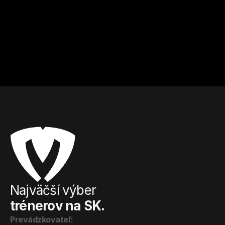
kilogramov? Riešením je matcha čaj!
Prejsť na článok
Najväčší výber
trénerov na SK.
Prevádzkovateľ: