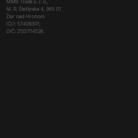
MMB Trade s. r. o., 
M. R. Štefánika 4, 965 01 
Žiar nad Hronom. 
IČO: 57408301, 
DIČ: 2122714528.
Úvod
Tréneri
Mega Pro
O nás
Kontakt
Blog
Obchodné podmienky
Zásady ochrany os. údajov