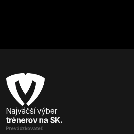
kilogramov? Riešením je matcha čaj!
Prejsť na článok
Najväčší výber
trénerov na SK.
Prevádzkovateľ: