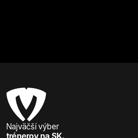
Chcete sa zbaviť nadbytočných 
kilogramov? Riešením je matcha čaj!
Prejsť na článok
Najväčší výber
trénerov na SK.