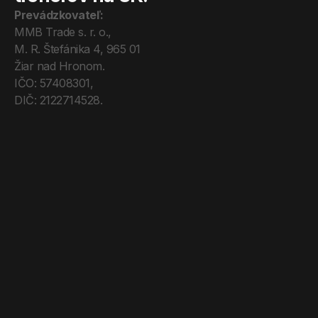
Prevádzkovateľ:
MMB Trade s. r. o., 
M. R. Štefánika 4, 965 01 
Žiar nad Hronom. 
IČO: 57408301, 
DIČ: 2122714528.
Úvod
Tréneri
Mega Pro
O nás
Kontakt
Blog
Obchodné podmienky
Zásady ochrany os. údajov