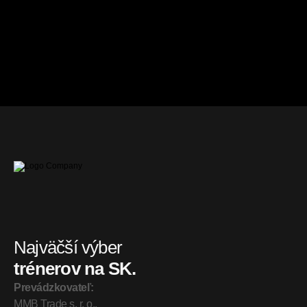
Bc. Soňa
Bc. Soňa
Bardejov
Bardejov
Kulturistika a fitness
Kulturistika a fitness
Od
6
€ / hod.
Od
6
€ / hod.
Najväčší výber
trénerov na SK.
Prevádzkovateľ:
MMB Trade s. r. o., 