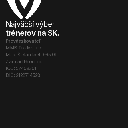
Najväčší výber
trénerov na SK.
Prevádzkovateľ:
MMB Trade s. r. o., 
M. R. Štefánika 4, 965 01 
Žiar nad Hronom. 
IČO: 57408301, 
DIČ: 2122714528.
Úvod
Tréneri
Mega Pro
O nás
Kontakt