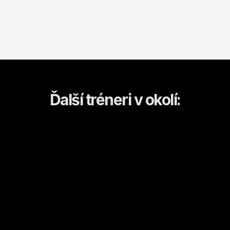
Ďalší tréneri v okolí:
IVANA
Uršula
Liptovský Mikuláš
Liptovský Mikuláš
Beh
Kulturistika a fitness