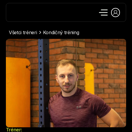
Všetci tréneri
Kondičný tréning
Tréner: