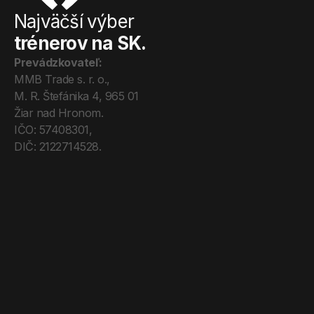
Najväčší výber
trénerov na SK.
Prevádzkovateľ:
MMB Trade s. r. o., 
M. R. Štefánika 4, 965 01 
Žiar nad Hronom. 
IČO: 57408301, 
DIČ: 2122714528.
Úvod
Tréneri
Mega Pro
O nás
Kontakt
Blog