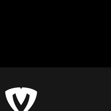
Marián
Ján
Žiar nad Hronom - Zvolen
Žiar nad Hronom
Kondičný tréning
Masér, fyzioterapeut
Od
8
€ / hod.
Od
25
€ / hod.