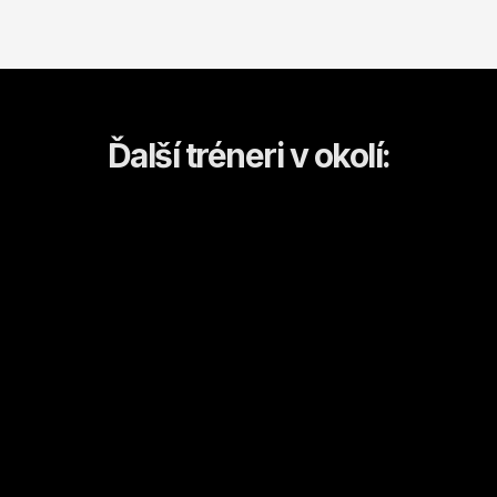
Ďalší tréneri v okolí:
Top tréner
Peter 
Murár
Marek
Žiar nad Hronom
Žiar nad Hronom
Kulturistika a fitness
Muaythai
Od
20
€ / hod.
Od
15
€ / hod.