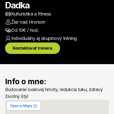
Dadka
Kulturistika a fitness
Žiar nad Hronom
Od 
10
€ / hod.
Individuálny aj skupinový
 tréning
Kontaktovať trénera
Info o mne:
Budovanie svalovej hmoty, redukcia tuku, zdravý 
životný štýl