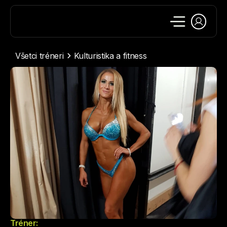
Všetci tréneri
Kulturistika a fitness
Tréner: