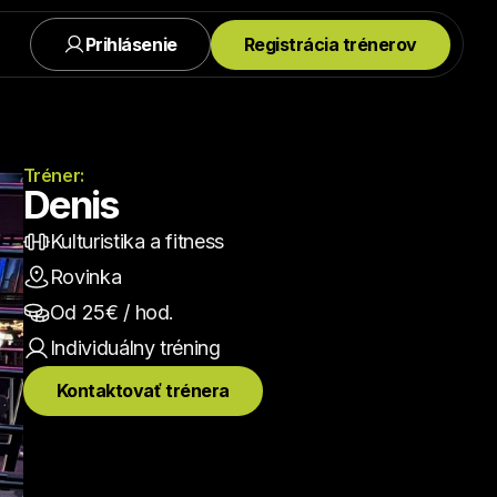
Prihlásenie
Registrácia trénerov
Tréner:
Denis
Kulturistika a fitness
Rovinka
Od 
25
€ / hod.
Individuálny
 tréning
Kontaktovať trénera