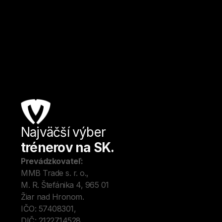
pri Dunaji.
Kulturistika a fitness
Od
16
€ / hod.
Najväčší výber
Úv
trénerov na SK.
Tré
Me
Prevádzkovateľ:
O 
MMB Trade s. r. o., 
Kon
M. R. Štefánika 4, 965 01 
Blo
Žiar nad Hronom. 
IČO: 57408301, 
DIČ: 2122714528.