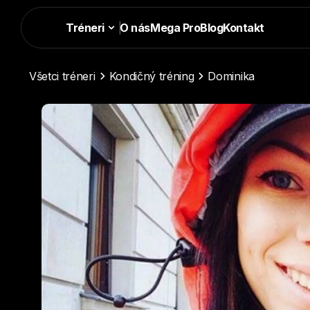
Tréneri
|
O nás
Mega Pro
Blog
Kontakt
Všetci tréneri
Kondičný tréning
Dominika