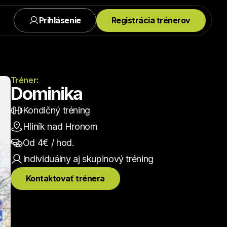
Prihlásenie
Registrácia trénerov
Tréner:
Dominika
Kondičný tréning
Hliník nad Hronom
Od 
4
€ / hod.
Individuálny aj skupinový
 tréning
Kontaktovať trénera