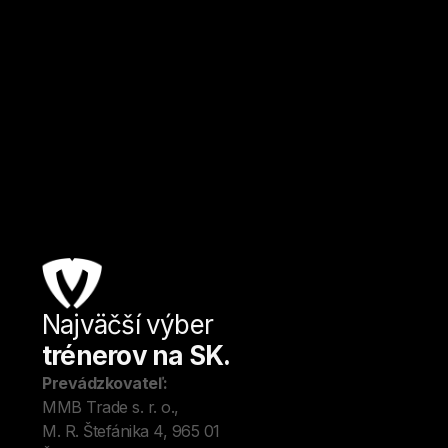
Najväčší výber
Úv
trénerov na SK.
Tré
Me
Prevádzkovateľ:
O 
MMB Trade s. r. o., 
Kon
M. R. Štefánika 4, 965 01 
Blo