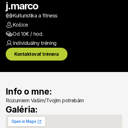
j.marco
Kulturistika a fitness
Košice
Od 
10
€ / hod.
Individuálny
 tréning
Kontaktovať trénera
Info o mne:
Rozumiem Vašim/Tvojim potrebám
Galéria: