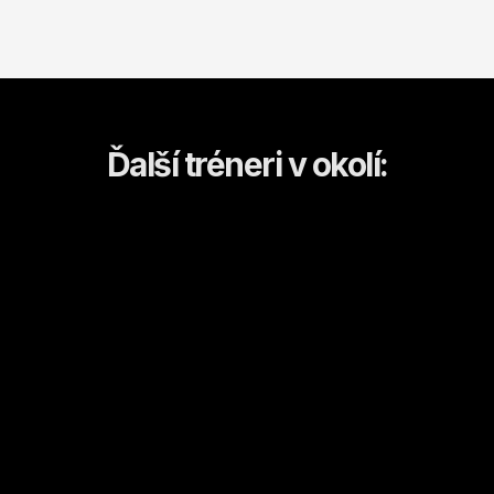
Ďalší tréneri v okolí:
Dominika
Anastasia
Košice
Košice
Kulturistika a fitness
Športový tanec/tanec
Od
18
€ / hod.
Od
10
€ / hod.