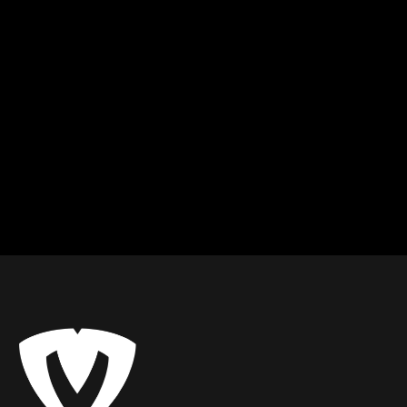
Tomáš
Ing.Richard
Košice
Košice
Kulturistika a fitness
Kulturistika a fitness
Od
15
€ / hod.
Od
20
€ / hod.