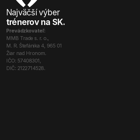
Najväčší výber
trénerov na SK.
Prevádzkovateľ:
MMB Trade s. r. o., 
M. R. Štefánika 4, 965 01 
Žiar nad Hronom. 
IČO: 57408301, 
DIČ: 2122714528.
Úvod
Tréneri
Mega Pro
O nás
Kontakt
Blog