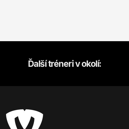
Ďalší tréneri v okolí: