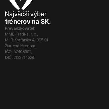
Najväčší výber
trénerov na SK.
Prevádzkovateľ:
MMB Trade s. r. o., 
M. R. Štefánika 4, 965 01 
Žiar nad Hronom. 
IČO: 57408301, 
DIČ: 2122714528.
Úvod
Tréneri
Mega Pro
O nás
Kontakt
Blog