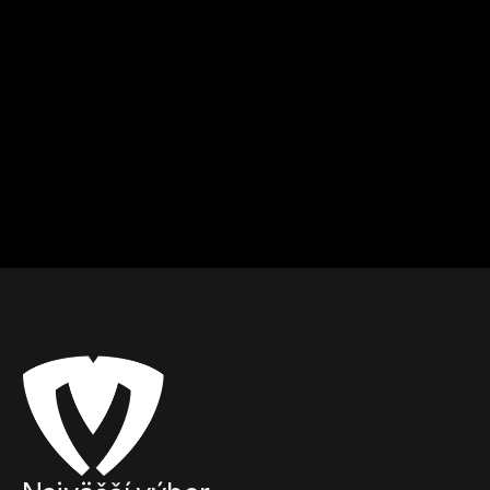
Martin
Nové Zámky
Box
Od
15
€ / hod.