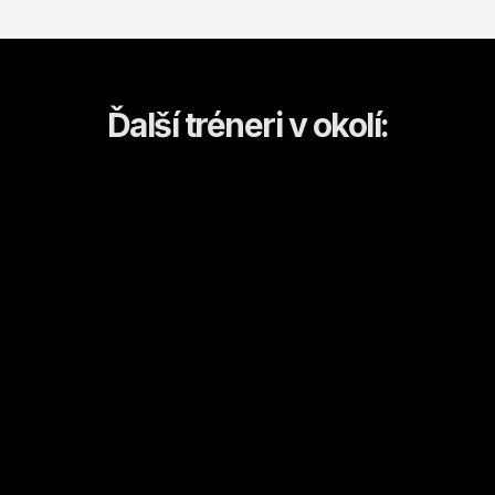
Ďalší tréneri v okolí:
Henrieta
Adam
Nové Zámky
Nové Zámky
Kulturistika a fitness
Kulturistika a fitness
Od
10
€ / hod.
Od
10
€ / hod.