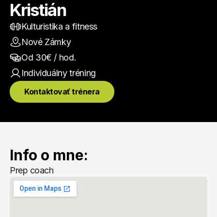
Kristián
Kulturistika a fitness
Nové Zámky
Od 
30
€ / hod.
Individuálny
 tréning
Kontaktovať trénera
Info o mne:
Prep coach