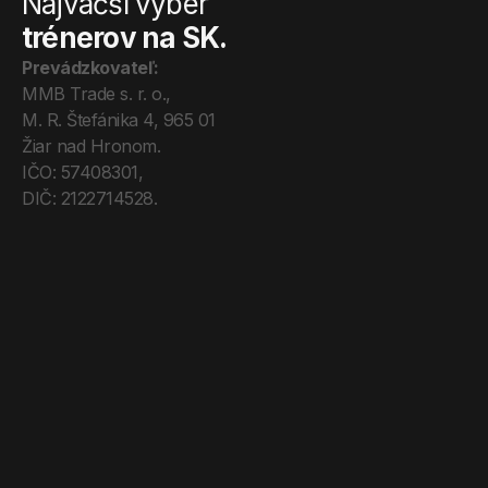
Najväčší výber
trénerov na SK.
Prevádzkovateľ:
MMB Trade s. r. o., 
M. R. Štefánika 4, 965 01 
Žiar nad Hronom. 
IČO: 57408301, 
DIČ: 2122714528.
Úvod
Tréneri
Mega Pro
O nás
Kontakt
Blog
Obchodné podmienky