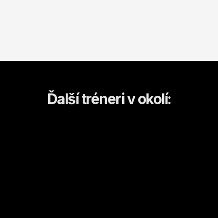
Ďalší tréneri v okolí:
Henrieta
Kristián
Nové Zámky
Nové Zámky
Kulturistika a fitness
Kulturistika a fitness