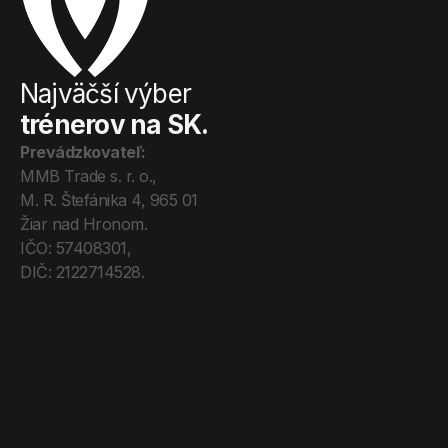
Najväčší výber
trénerov na SK.
Prevádzkovateľ:
MMB Trade s. r. o., 
M. R. Štefánika 4, 965 01 
Žiar nad Hronom. 
IČO: 57408301, 
DIČ: 2122714528.
Úvod
Tréneri
Mega Pro
O nás