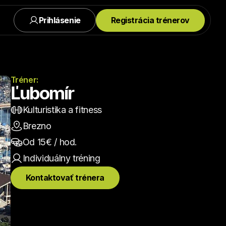
Prihlásenie
Registrácia trénerov
Tréner:
Ľubomír
Kulturistika a fitness
Brezno
Od 
15
€ / hod.
Individuálny
 tréning
Kontaktovať trénera