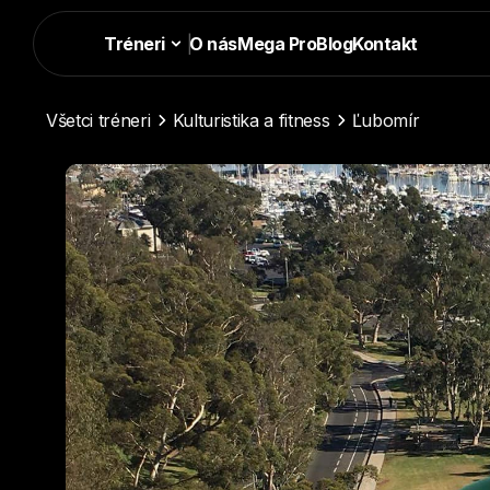
Tréneri
|
O nás
Mega Pro
Blog
Kontakt
Všetci tréneri
Kulturistika a fitness
Ľubomír