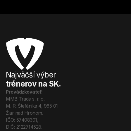
Najväčší výber
trénerov na SK.
Prevádzkovateľ:
MMB Trade s. r. o., 
M. R. Štefánika 4, 965 01 
Žiar nad Hronom. 
IČO: 57408301, 
DIČ: 2122714528.