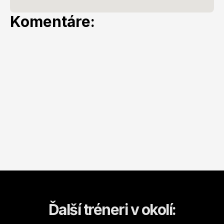
Komentáre:
Ďalší tréneri v okolí: