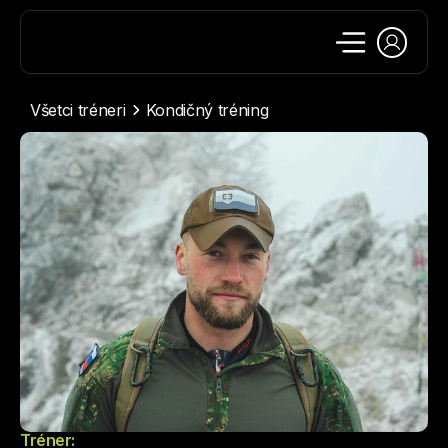
Všetci tréneri
Kondičný tréning
Tréner: