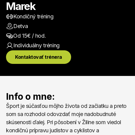
Marek
Kondičný tréning
Detva
Od 
15
€ / hod.
Individuálny
 tréning
Kontaktovať trénera
Info o mne:
Šport je súčasťou môjho života od začiatku a preto 
som sa rozhodol odovzdať moje nadobudnuté 
skúsenosti ďalej. Pri pôsobení v Žiline som viedol 
kondičnú prípravu judistov a cyklistov a 