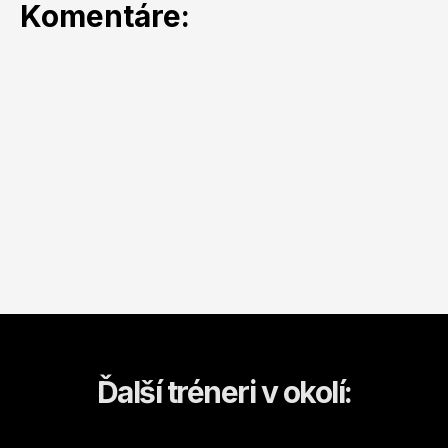
Komentáre:
Ďalší tréneri v okolí: