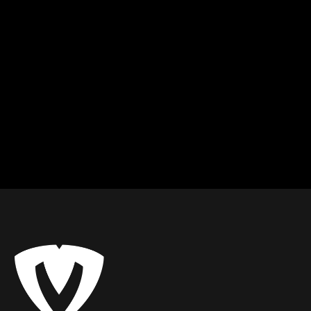
Dominika
Detva Zvolen
Kondičný tréning
Od
5
€ / hod.