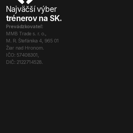
Najväčší výber
trénerov na SK.
Prevádzkovateľ:
MMB Trade s. r. o., 
M. R. Štefánika 4, 965 01 
Žiar nad Hronom. 
IČO: 57408301, 
DIČ: 2122714528.
Úvod
Tréneri
Mega Pro
O nás
Kontakt
Blog