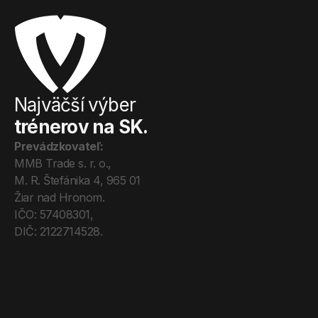
Najväčší výber
trénerov na SK.
Prevádzkovateľ:
MMB Trade s. r. o., 
M. R. Štefánika 4, 965 01 
Žiar nad Hronom. 
IČO: 57408301, 
DIČ: 2122714528.
Úvod
Tréneri