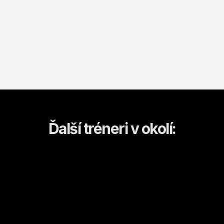
Ďalší tréneri v okolí: