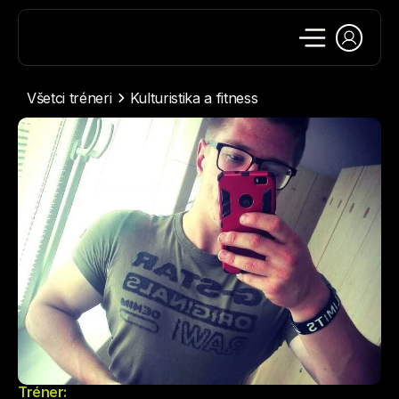
Všetci tréneri
Kulturistika a fitness
Tréner: