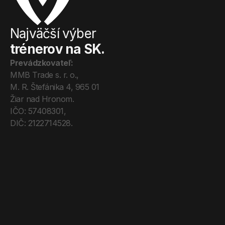
Najväčší výber
trénerov na SK.
Prevádzkovateľ:
MMB Trade s. r. o., 
M. R. Štefánika 4, 965 01 
Žiar nad Hronom. 
IČO: 57408301, 
DIČ: 2122714528.
Úvod
Tréneri
Mega Pro
O nás
Kontakt
Blog