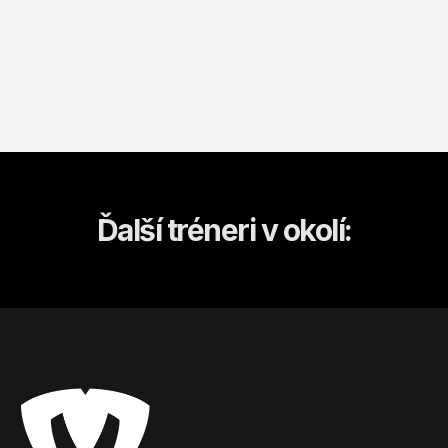
Ďalší tréneri v okolí: