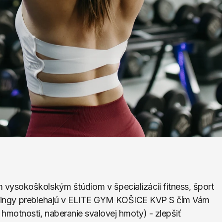
ysokoškolským štúdiom v špecializácii fitness, šport 
tréningy prebiehajú v ELITE GYM KOŠICE KVP S čím Vám 
motnosti, naberanie svalovej hmoty) - zlepšiť 