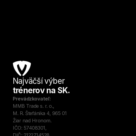
Košice
Kulturistika a fitness
Od
18
€ / hod.
Najväčší výber
Úv
trénerov na SK.
Tré
Me
Prevádzkovateľ:
O 
MMB Trade s. r. o., 
Kon
M. R. Štefánika 4, 965 01 
Blo
Žiar nad Hronom. 
IČO: 57408301, 
DIČ: 2122714528.