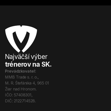
Najväčší výber
trénerov na SK.
Prevádzkovateľ:
MMB Trade s. r. o., 
M. R. Štefánika 4, 965 01 
Žiar nad Hronom. 
IČO: 57408301, 
DIČ: 2122714528.