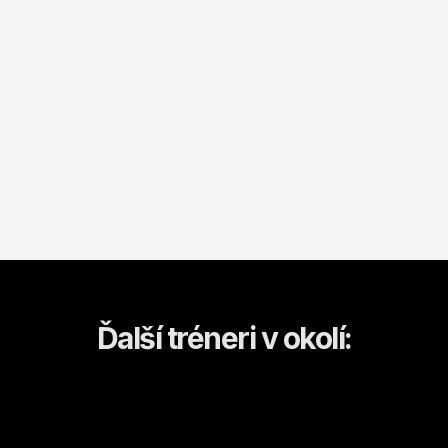
Ďalší tréneri v okolí: