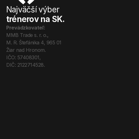
Najväčší výber
trénerov na SK.
Prevádzkovateľ:
MMB Trade s. r. o., 
M. R. Štefánika 4, 965 01 
Žiar nad Hronom. 
IČO: 57408301, 
DIČ: 2122714528.
Úvod
Tréneri
Mega Pro
O nás
Kontakt
Blog