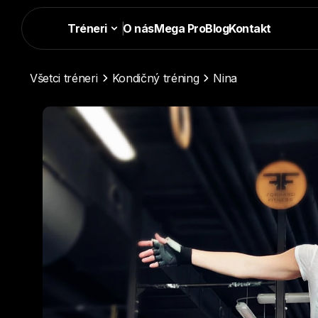
Tréneri
|
O nás
Mega Pro
Blog
Kontakt
Všetci tréneri
Kondičný tréning
Nina