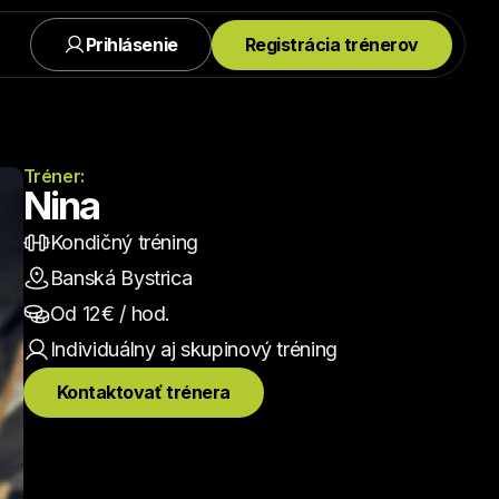
Prihlásenie
Registrácia trénerov
Tréner:
Nina
Kondičný tréning
Banská Bystrica
Od 
12
€ / hod.
Individuálny aj skupinový
 tréning
Kontaktovať trénera