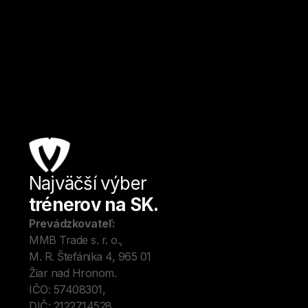
Banská Bystrica
Kulturistika a fitness
Od
€ / hod.
Najväčší výber
Úv
trénerov na SK.
Tré
Me
Prevádzkovateľ:
O 
MMB Trade s. r. o., 
Kon
M. R. Štefánika 4, 965 01 
Blo
Žiar nad Hronom. 
IČO: 57408301, 
DIČ: 2122714528.