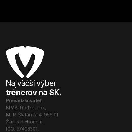
Od
17
€ / hod.
Od
15
€ / hod.
Najväčší výber
trénerov na SK.
Prevádzkovateľ:
MMB Trade s. r. o., 
M. R. Štefánika 4, 965 01 
Žiar nad Hronom. 
IČO: 57408301, 