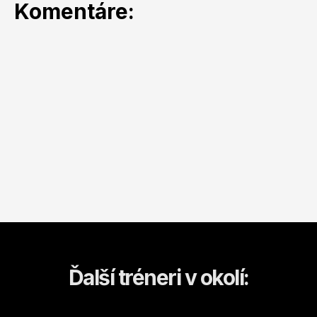
Komentáre:
Ďalší tréneri v okolí: