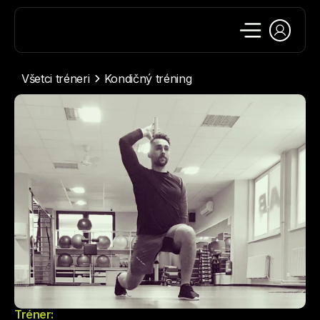
Všetci tréneri
Kondičný tréning
Tréner: