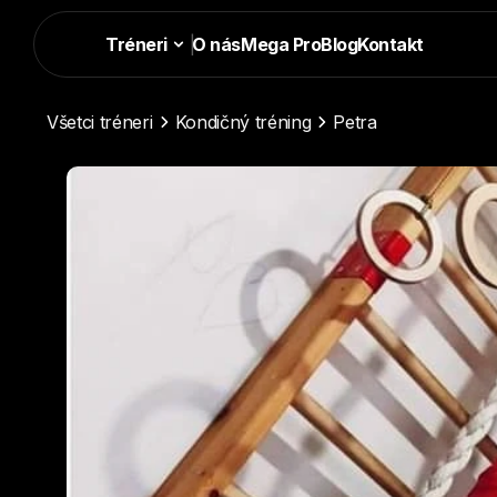
Tréneri
|
O nás
Mega Pro
Blog
Kontakt
Všetci tréneri
Kondičný tréning
Petra