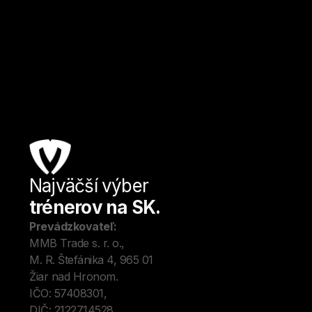
Žiar nad Hronom
Kulturistika a fitness
Od
20
€ / hod.
Najväčší výber
Úv
trénerov na SK.
Tré
Me
Prevádzkovateľ:
O 
MMB Trade s. r. o., 
Kon
M. R. Štefánika 4, 965 01 
Blo
Žiar nad Hronom. 
IČO: 57408301, 
DIČ: 2122714528.