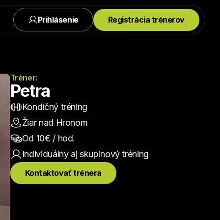
Prihlásenie
Registrácia trénerov
Tréner:
Petra
Kondičný tréning
Žiar nad Hronom
Od 
10
€ / hod.
Individuálny aj skupinový
 tréning
Kontaktovať trénera