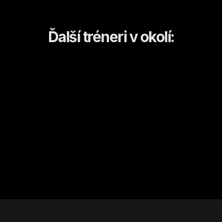
Ďalší tréneri v okolí:
Martin
Mikki
Kežmarok
Kežmarok
Kondičný tréning
Kondičný tréning
Od
7
€ / hod.
Od
20
€ / hod.