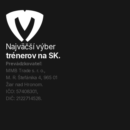
Najväčší výber
trénerov na SK.
Prevádzkovateľ:
MMB Trade s. r. o., 
M. R. Štefánika 4, 965 01 
Žiar nad Hronom. 
IČO: 57408301, 
DIČ: 2122714528.
Úvod
Tréneri