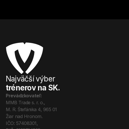
Od
17
€ / hod.
Od
15
€ / hod.
Najväčší výber
trénerov na SK.
Prevádzkovateľ:
MMB Trade s. r. o., 
M. R. Štefánika 4, 965 01 
Žiar nad Hronom. 
IČO: 57408301, 