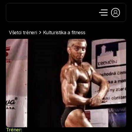
Všetci tréneri
Kulturistika a fitness
Tréner: