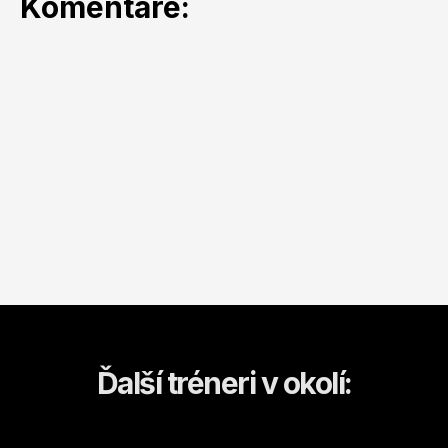
Komentáre:
Ďalší tréneri v okolí: