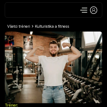
Všetci tréneri
Kulturistika a fitness
Tréner: