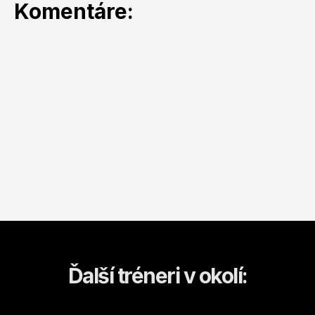
Komentáre:
Ďalší tréneri v okolí: