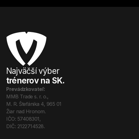
Najväčší výber
trénerov na SK.
Prevádzkovateľ:
MMB Trade s. r. o., 
M. R. Štefánika 4, 965 01 
Žiar nad Hronom. 
IČO: 57408301, 
DIČ: 2122714528.