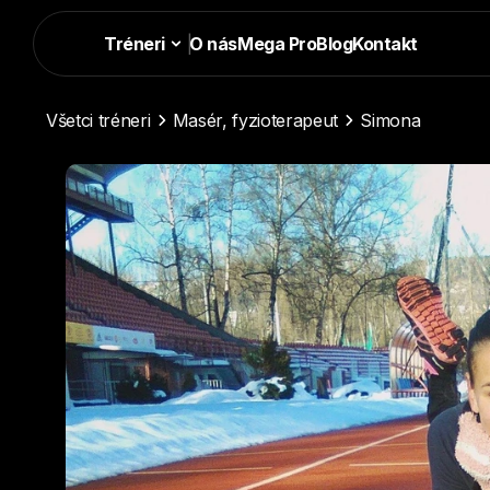
Tréneri
|
O nás
Mega Pro
Blog
Kontakt
Všetci tréneri
Masér, fyzioterapeut
Simona