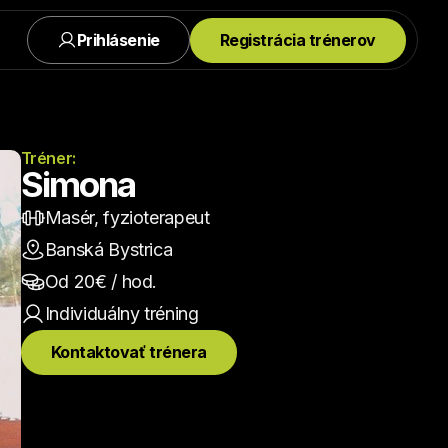
Prihlásenie
Registrácia trénerov
Tréner:
Simona
Masér, fyzioterapeut
Banská Bystrica
Od 
20
€ / hod.
Individuálny
 tréning
Kontaktovať trénera