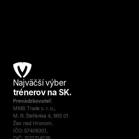
Banská Bystrica
Kulturistika a fitness
Od
€ / hod.
Najväčší výber
Úv
trénerov na SK.
Tré
Me
Prevádzkovateľ:
O 
MMB Trade s. r. o., 
Kon
M. R. Štefánika 4, 965 01 
Blo
Žiar nad Hronom. 
IČO: 57408301, 
DIČ: 2122714528.