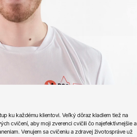
stup ku každému klientovi. Veľký dôraz kladiem tiež na 
h cvičení, aby moji zverenci cvičili čo najefektívnejšie a 
neniam. Venujem sa cvičeniu a zdravej životospráve už 