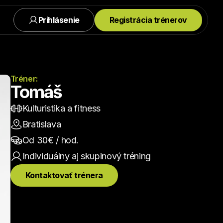
Prihlásenie
Registrácia trénerov
Tréner:
Tomáš
Kulturistika a fitness
Bratislava
Od 
30
€ / hod.
Individuálny aj skupinový
 tréning
Kontaktovať trénera