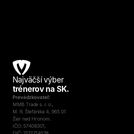
Bratislava
Kulturistika a fitness
Od
27
€ / hod.
Najväčší výber
Úv
trénerov na SK.
Tré
Me
Prevádzkovateľ:
O 
MMB Trade s. r. o., 
Kon
M. R. Štefánika 4, 965 01 
Blo
Žiar nad Hronom. 
IČO: 57408301, 
DIČ: 2122714528.