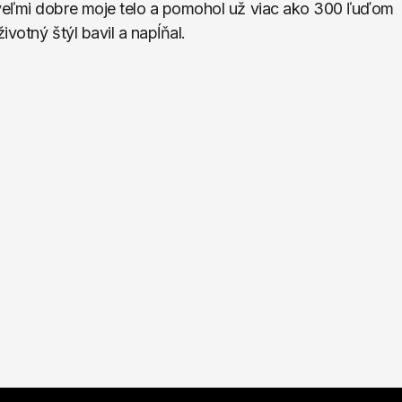
veľmi dobre moje telo a pomohol už viac ako 300 ľuďom 
votný štýl bavil a napĺňal.