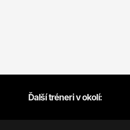
Ďalší tréneri v okolí: