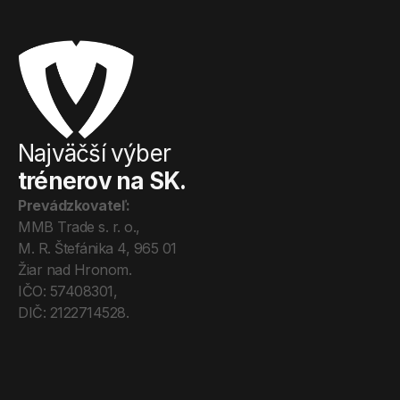
Najväčší výber
trénerov na SK.
Prevádzkovateľ:
MMB Trade s. r. o., 
M. R. Štefánika 4, 965 01 
Žiar nad Hronom. 
IČO: 57408301, 
DIČ: 2122714528.
Úvod