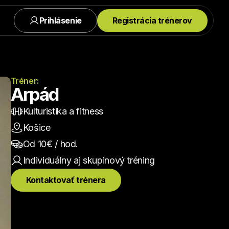
Prihlásenie
Registrácia trénerov
Tréner:
Arpád
Kulturistika a fitness
Košice
Od 
10
€ / hod.
Individuálny aj skupinový
 tréning
Kontaktovať trénera