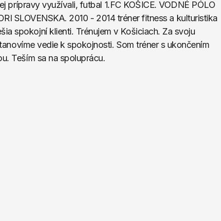
čnej prípravy využívali, futbal 1.FC KOŠICE. VODNÉ PÓLO 
OVENSKA. 2010 - 2014 tréner fitness a kulturistika 
a spokojní klienti. Trénujem v Košiciach. Za svoju 
u stanovíme vedie k spokojnosti. Som tréner s ukončením 
ou. Teším sa na spoluprácu.