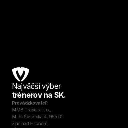
Dominika
Košice
Kulturistika a fitness
Od
18
€ / hod.
Najväčší výber
Úv
trénerov na SK.
Tré
Me
Prevádzkovateľ:
O 
MMB Trade s. r. o., 
Kon
M. R. Štefánika 4, 965 01 
Blo
Žiar nad Hronom. 