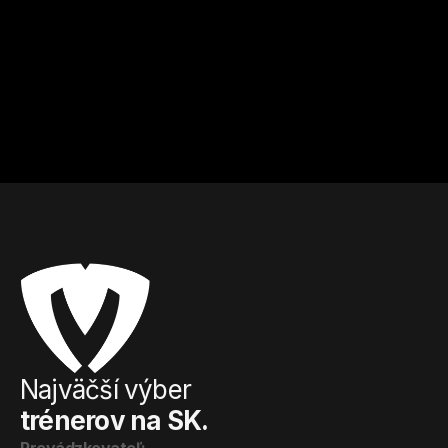
Ing.Richard
Samo
Košice
Košice
Kulturistika a fitness
Kulturistika a fitness
Od
20
€ / hod.
Od
10
€ / hod.
Najväčší výber
trénerov na SK.