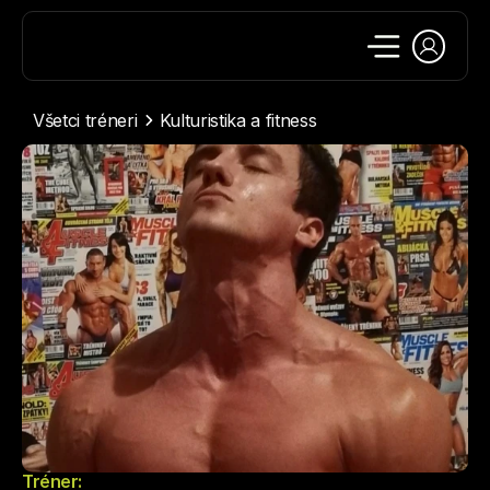
Všetci tréneri
Kulturistika a fitness
Tréner: