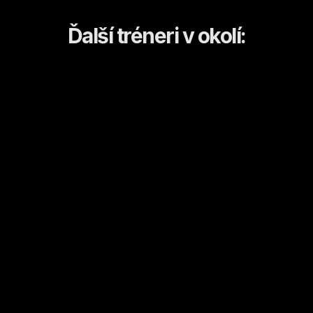
Ďalší tréneri v okolí:
Dominika
Anastasia
Košice
Košice
Kulturistika a fitness
Športový tanec/tanec
Od
18
€ / hod.
Od
10
€ / hod.