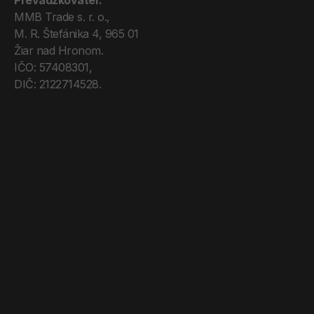
Prevádzkovateľ:
MMB Trade s. r. o., 
M. R. Štefánika 4, 965 01 
Žiar nad Hronom. 
IČO: 57408301, 
DIČ: 2122714528.
Úvod
Tréneri
Mega Pro
O nás
Kontakt
Blog
Obchodné podmienky
Zásady ochrany os. údajov