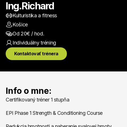
Ing.Richard
Kulturistika a fitness
Košice
Od 
20
€ / hod.
Individuálny
 tréning
Kontaktovať trénera
Info o mne:
Certifikovaný tréner 1 stupňa
EPI Phase 1 Strength & Conditioning Course
Redukcia hmotnosti a naberanie svalovej hmoty