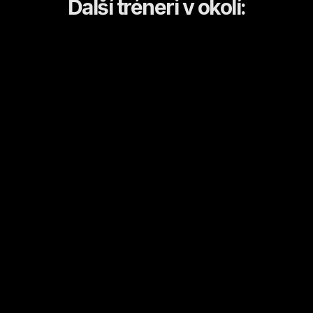
Ďalší tréneri v okolí:
Dominika
Anastasia
Košice
Košice
Kulturistika a fitness
Športový tanec/tanec
Od
18
€ / hod.
Od
10
€ / hod.