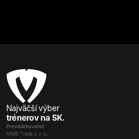
Tomáš
Samo
Košice
Košice
Kulturistika a fitness
Kulturistika a fitness
Od
15
€ / hod.
Od
10
€ / hod.
Najväčší výber
trénerov na SK.
Prevádzkovateľ:
MMB Trade s. r. o., 