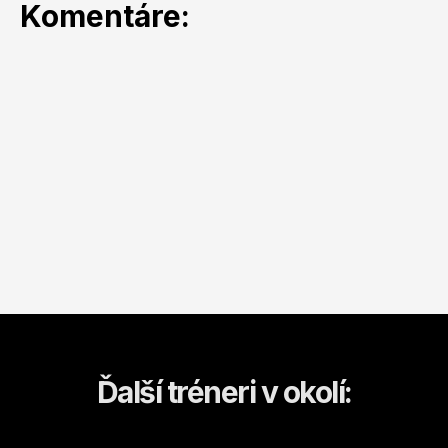
Komentáre:
Ďalší tréneri v okolí: