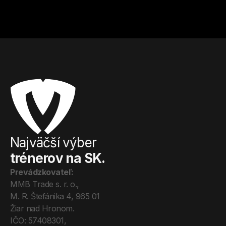
Od
10
€ / hod.
Od
15
€ / hod.
Najväčší výber
trénerov na SK.
Prevádzkovateľ:
MMB Trade s. r. o., 
M. R. Štefánika 4, 965 01 
Žiar nad Hronom. 
IČO: 57408301, 