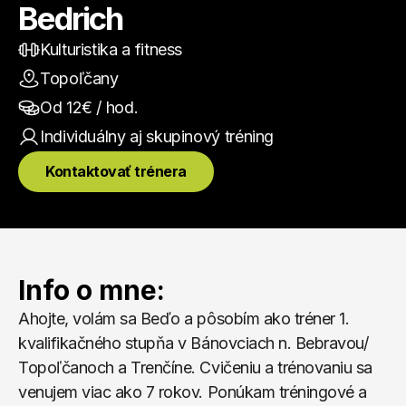
Bedrich
Kulturistika a fitness
Topoľčany
Od 
12
€ / hod.
Individuálny aj skupinový
 tréning
Kontaktovať trénera
Info o mne:
Ahojte, volám sa Beďo a pôsobím ako tréner 1. 
kvalifikačného stupňa v Bánovciach n. Bebravou/ 
Topoľčanoch a Trenčíne. Cvičeniu a trénovaniu sa 
venujem viac ako 7 rokov. Ponúkam tréningové a 