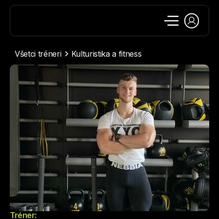
Všetci tréneri
Kulturistika a fitness
Tréner: