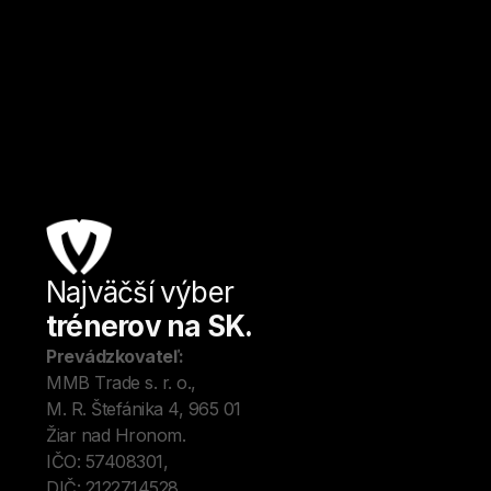
Nitra
Futbal
Od
15
€ / hod.
Najväčší výber
Úv
trénerov na SK.
Tré
Me
Prevádzkovateľ:
O 
MMB Trade s. r. o., 
Kon
M. R. Štefánika 4, 965 01 
Blo
Žiar nad Hronom. 
IČO: 57408301, 
DIČ: 2122714528.