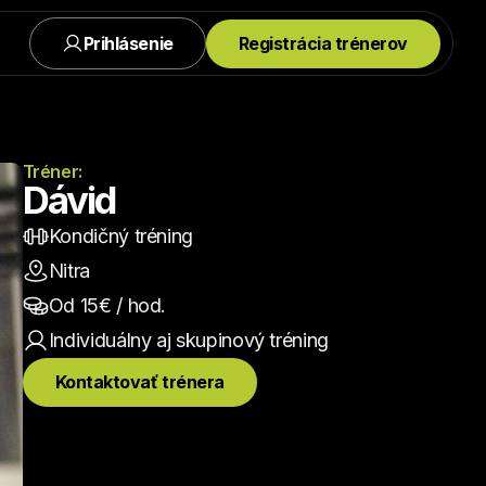
Prihlásenie
Registrácia trénerov
Tréner:
Dávid
Kondičný tréning
Nitra
Od 
15
€ / hod.
Individuálny aj skupinový
 tréning
Kontaktovať trénera