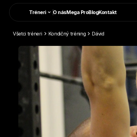
Tréneri
|
O nás
Mega Pro
Blog
Kontakt
Všetci tréneri
Kondičný tréning
Dávid