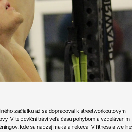
úplného začiatku až sa dopracoval k streetworkoutovým 
kovy. V telocvični trávi veľa času pohybom a vzdelávaním 
ingov, kde sa naozaj maká a nekecá. V fitness a wellnes