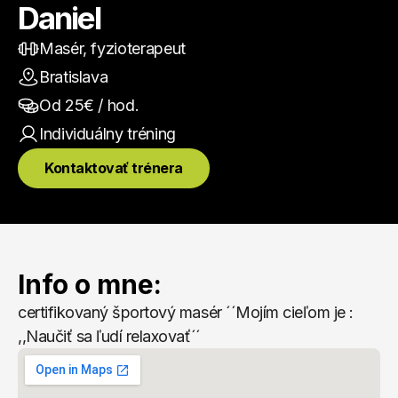
Daniel
Masér, fyzioterapeut
Bratislava
Od 
25
€ / hod.
Individuálny
 tréning
Kontaktovať trénera
Info o mne:
certifikovaný športový masér ´´Mojím cieľom je : 
,,Naučiť sa ľudí relaxovať´´