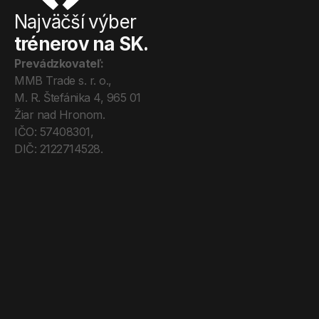
Najväčší výber
trénerov na SK.
Prevádzkovateľ:
MMB Trade s. r. o., 
M. R. Štefánika 4, 965 01 
Žiar nad Hronom. 
IČO: 57408301, 
DIČ: 2122714528.
Úvod
Tréneri
Mega Pro
O nás
Kontakt
Blog