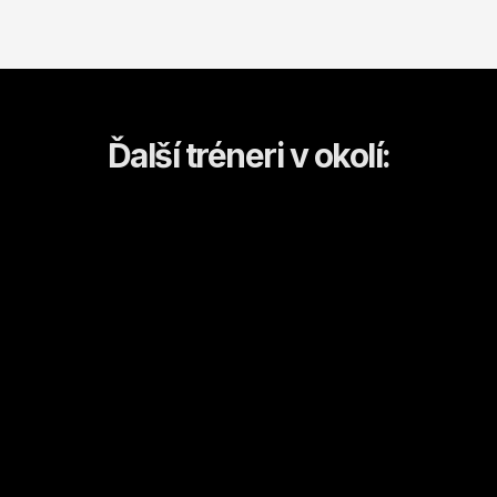
Ďalší tréneri v okolí:
Margaret
Mykhailo
Bratislava
Bratislava
Kulturistika a fitness
Box
Od
27
€ / hod.
Od
25
€ / hod.