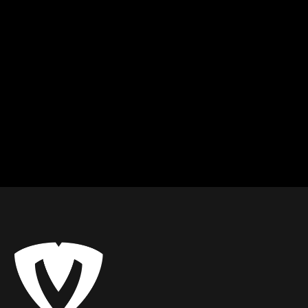
Peter
Karolína
Bratislava II
Bratislava
Kulturistika a fitness
Streetworkout
Od
20
€ / hod.
Od
20
€ / hod.