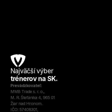
Bratislava
Kulturistika a fitness
Od
27
€ / hod.
Najväčší výber
Úv
trénerov na SK.
Tré
Me
Prevádzkovateľ:
O 
MMB Trade s. r. o., 
Kon
M. R. Štefánika 4, 965 01 
Blo
Žiar nad Hronom. 
IČO: 57408301, 