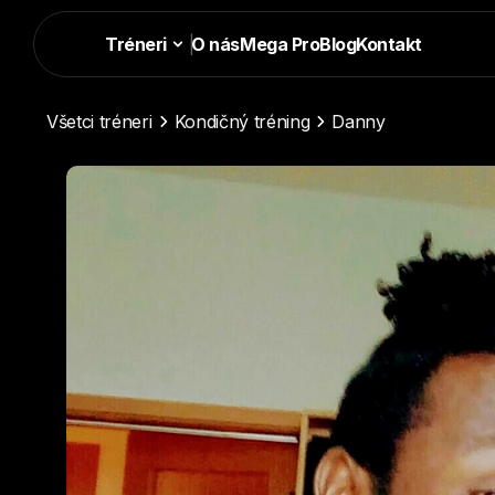
Tréneri
|
O nás
Mega Pro
Blog
Kontakt
Všetci tréneri
Kondičný tréning
Danny