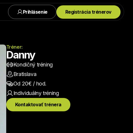
Prihlásenie
Registrácia trénerov
Tréner:
Danny
Kondičný tréning
Bratislava
Od 
20
€ / hod.
Individuálny
 tréning
Kontaktovať trénera