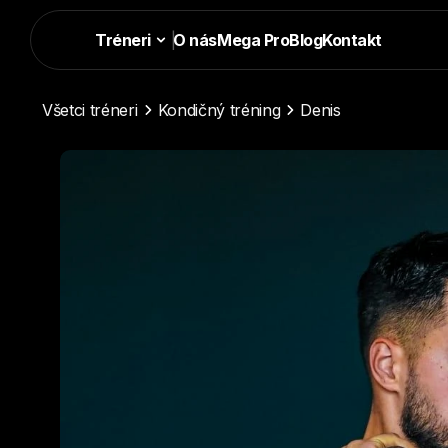
Tréneri
|
O nás
Mega Pro
Blog
Kontakt
Všetci tréneri
Kondičný tréning
Denis