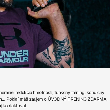
ie: redukcia hmotnosti, funkčný tréning, kondičný 
cí plán... Pokiaľ máš záujem o ÚVODNÝ TRÉNING ZDARMA, 
j kontaktovať.