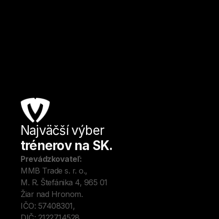
Bratislava
Kulturistika a fitness
Od
27
€ / hod.
Najväčší výber
Úv
trénerov na SK.
Tré
Me
Prevádzkovateľ:
O 
MMB Trade s. r. o., 
Kon
M. R. Štefánika 4, 965 01 
Blo
Žiar nad Hronom. 
IČO: 57408301, 
DIČ: 2122714528.