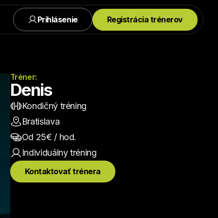
Prihlásenie
Registrácia trénerov
Tréner:
Denis
Kondičný tréning
Bratislava
Od 
25
€ / hod.
Individuálny
 tréning
Kontaktovať trénera