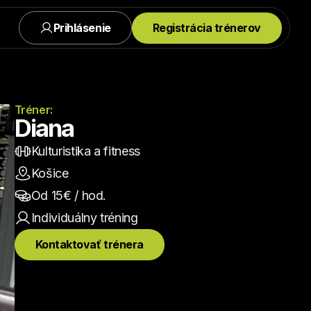
Prihlásenie
Registrácia trénerov
Tréner:
Diana
Kulturistika a fitness
Košice
Od 
15
€ / hod.
Individuálny
 tréning
Kontaktovať trénera