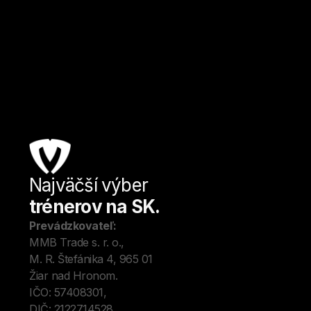
Košice
Kulturistika a fitness
Od
18
€ / hod.
Najväčší výber
Úv
trénerov na SK.
Tré
Me
Prevádzkovateľ:
O 
MMB Trade s. r. o., 
Kon
M. R. Štefánika 4, 965 01 
Blo
Žiar nad Hronom. 
IČO: 57408301, 
DIČ: 2122714528.