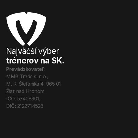
Najväčší výber
trénerov na SK.
Prevádzkovateľ:
MMB Trade s. r. o., 
M. R. Štefánika 4, 965 01 
Žiar nad Hronom. 
IČO: 57408301, 
DIČ: 2122714528.
Úvod