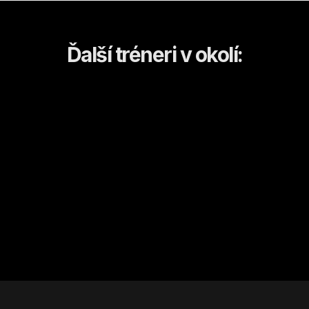
Ďalší tréneri v okolí:
Jakub
Galanta
Kulturistika a fitness
Od
15
€ / hod.